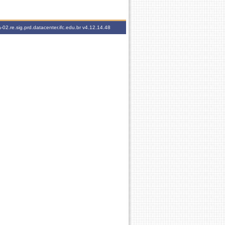
-02.re.sig.prd.datacenter.ifc.edu.br
v4.12.14.48