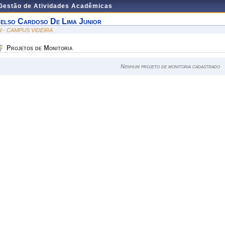
 Gestão de Atividades Acadêmicas
elso Cardoso De Lima Junior
id - CAMPUS VIDEIRA
Projetos de Monitoria
Nenhum projeto de monitoria cadastrado