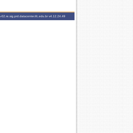
-02.re.sig.prd.datacenter.ifc.edu.br
v4.12.24.49