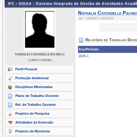
IFC ›
SIGAA - Sistema Integrado de Gestão de Atividades Acad
Nathalia Costadelle Pache
vid - CAMPUS VIDEIRA
Relatório de Trabalho Doce
Ano/Período
NATHALIA COSTADELLE PACHECO
2025.1
CAMPUS VIDEIRA
Perfil Pessoal
Produção Intelectual
Disciplinas Ministradas
Plano de Trabalho Docente
Rel. de Trabalho Docente
Projetos de Pesquisa
Atividades de Extensão
Projetos de Monitoria