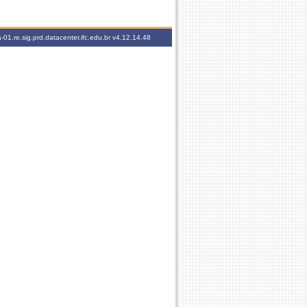
-01.re.sig.prd.datacenter.ifc.edu.br
v4.12.14.48