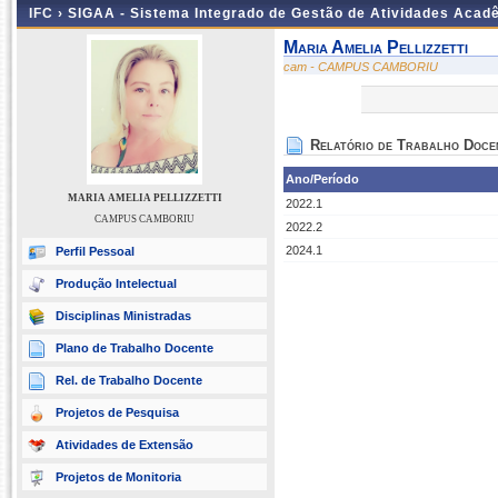
IFC ›
SIGAA - Sistema Integrado de Gestão de Atividades Acad
Maria Amelia Pellizzetti
cam - CAMPUS CAMBORIU
Relatório de Trabalho Doce
Ano/Período
MARIA AMELIA PELLIZZETTI
2022.1
CAMPUS CAMBORIU
2022.2
2024.1
Perfil Pessoal
Produção Intelectual
Disciplinas Ministradas
Plano de Trabalho Docente
Rel. de Trabalho Docente
Projetos de Pesquisa
Atividades de Extensão
Projetos de Monitoria