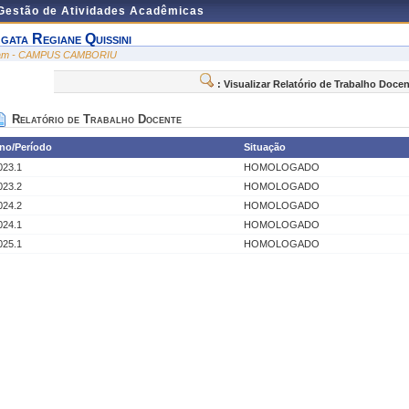
 Gestão de Atividades Acadêmicas
gata Regiane Quissini
am - CAMPUS CAMBORIU
: Visualizar Relatório de Trabalho Doce
Relatório de Trabalho Docente
no/Período
Situação
023.1
HOMOLOGADO
023.2
HOMOLOGADO
024.2
HOMOLOGADO
024.1
HOMOLOGADO
025.1
HOMOLOGADO