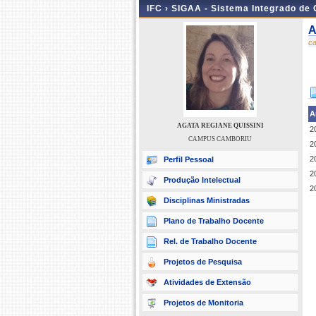
IFC ›
SIGAA - Sistema Integrado de
A
c
A
AGATA REGIANE QUISSINI
2
CAMPUS CAMBORIU
2
2
Perfil Pessoal
2
Produção Intelectual
2
Disciplinas Ministradas
Plano de Trabalho Docente
Rel. de Trabalho Docente
Projetos de Pesquisa
Atividades de Extensão
Projetos de Monitoria