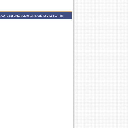
-05.re.sig.prd.datacenter.ifc.edu.br
v4.12.14.48