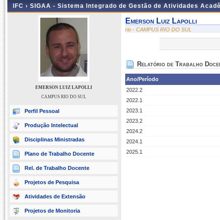
IFC ›
SIGAA - Sistema Integrado de Gestão de Atividades Acad
Emerson Luiz Lapolli
rio - CAMPUS RIO DO SUL
Relatório de Trabalho Doce
Ano/Período
EMERSON LUIZ LAPOLLI
2022.2
CAMPUS RIO DO SUL
2022.1
2023.1
Perfil Pessoal
2023.2
Produção Intelectual
2024.2
Disciplinas Ministradas
2024.1
2025.1
Plano de Trabalho Docente
Rel. de Trabalho Docente
Projetos de Pesquisa
Atividades de Extensão
Projetos de Monitoria