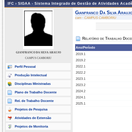
IFC ›
SIGAA - Sistema Integrado de Gestão de Atividades Acad
Gianfranco Da Silva Arauj
cam - CAMPUS CAMBORIU
Relatório de Trabalho Doce
Ano/Período
GIANFRANCO DA SILVA ARAUJO
2019.1
CAMPUS CAMBORIU
2019.2
2022.1
Perfil Pessoal
2022.2
Produção Intelectual
2023.1
Disciplinas Ministradas
2023.2
2024.2
Plano de Trabalho Docente
2024.1
Rel. de Trabalho Docente
2025.1
Projetos de Pesquisa
Atividades de Extensão
Projetos de Monitoria