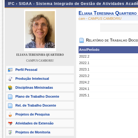
IFC ›
SIGAA - Sistema Integrado de Gestão de Atividades Acad
Eliana Teresinha Quartiero
cam - CAMPUS CAMBORIU
Relatório de Trabalho Doce
Ano/Período
ELIANA TERESINHA QUARTIERO
2022.2
CAMPUS CAMBORIU
2022.1
2023.1
Perfil Pessoal
2023.2
Produção Intelectual
2024.2
Disciplinas Ministradas
2024.1
2025.1
Plano de Trabalho Docente
Rel. de Trabalho Docente
Projetos de Pesquisa
Atividades de Extensão
Projetos de Monitoria