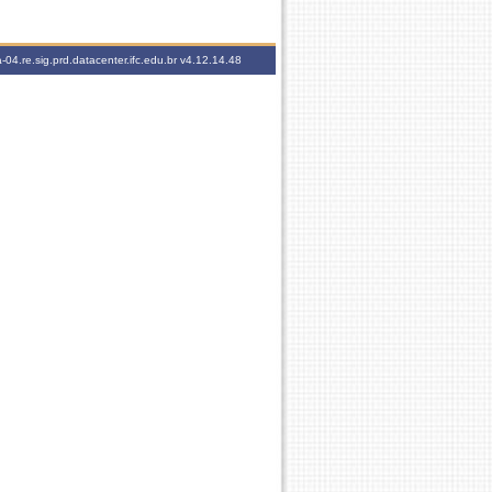
-04.re.sig.prd.datacenter.ifc.edu.br
v4.12.14.48