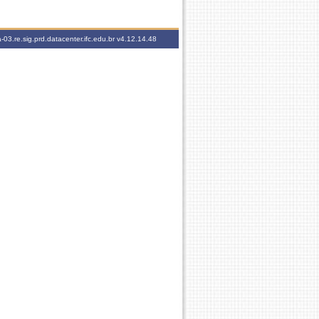
-03.re.sig.prd.datacenter.ifc.edu.br
v4.12.14.48