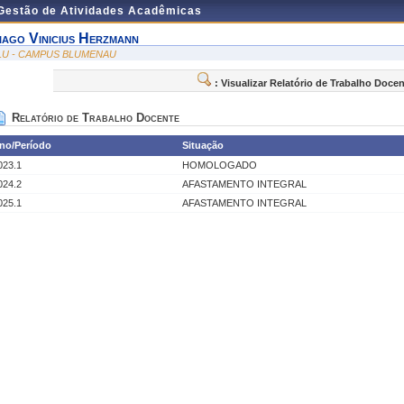
 Gestão de Atividades Acadêmicas
iago Vinicius Herzmann
LU - CAMPUS BLUMENAU
: Visualizar Relatório de Trabalho Doce
Relatório de Trabalho Docente
no/Período
Situação
023.1
HOMOLOGADO
024.2
AFASTAMENTO INTEGRAL
025.1
AFASTAMENTO INTEGRAL