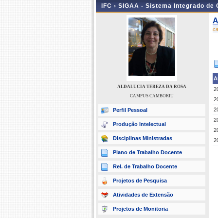
IFC ›
SIGAA - Sistema Integrado de
A
c
A
ALDALUCIA TEREZA DA ROSA
2
CAMPUS CAMBORIU
2
2
Perfil Pessoal
2
Produção Intelectual
2
Disciplinas Ministradas
2
Plano de Trabalho Docente
Rel. de Trabalho Docente
Projetos de Pesquisa
Atividades de Extensão
Projetos de Monitoria