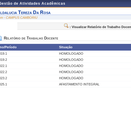
 Gestão de Atividades Acadêmicas
ldalucia Tereza Da Rosa
am - CAMPUS CAMBORIU
: Visualizar Relatório de Trabalho Doce
Relatório de Trabalho Docente
no/Período
Situação
019.1
HOMOLOGADO
019.2
HOMOLOGADO
022.1
HOMOLOGADO
022.2
HOMOLOGADO
023.2
HOMOLOGADO
025.1
AFASTAMENTO INTEGRAL