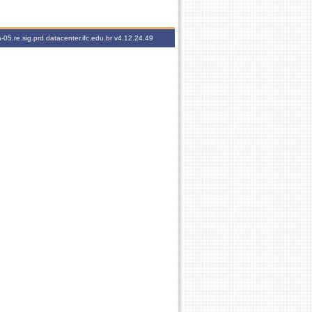
-05.re.sig.prd.datacenter.ifc.edu.br
v4.12.24.49