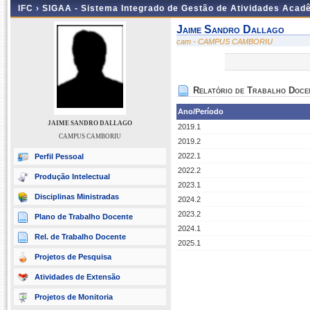
IFC ›
SIGAA - Sistema Integrado de Gestão de Atividades Acad
Jaime Sandro Dallago
cam - CAMPUS CAMBORIU
Relatório de Trabalho Doce
Ano/Período
JAIME SANDRO DALLAGO
2019.1
CAMPUS CAMBORIU
2019.2
2022.1
Perfil Pessoal
2022.2
Produção Intelectual
2023.1
Disciplinas Ministradas
2024.2
2023.2
Plano de Trabalho Docente
2024.1
Rel. de Trabalho Docente
2025.1
Projetos de Pesquisa
Atividades de Extensão
Projetos de Monitoria