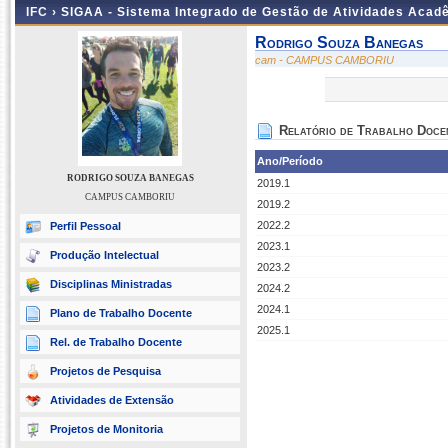
IFC ›
SIGAA - Sistema Integrado de Gestão de Atividades Acad
Rodrigo Souza Banegas
cam - CAMPUS CAMBORIU
Relatório de Trabalho Doce
Ano/Período
RODRIGO SOUZA BANEGAS
2019.1
CAMPUS CAMBORIU
2019.2
2022.2
Perfil Pessoal
2023.1
Produção Intelectual
2023.2
Disciplinas Ministradas
2024.2
2024.1
Plano de Trabalho Docente
2025.1
Rel. de Trabalho Docente
Projetos de Pesquisa
Atividades de Extensão
Projetos de Monitoria