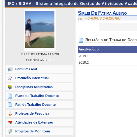
IFC ›
SIGAA - Sistema Integrado de Gestão de Atividades Acad
Sirlei De Fatima Albino
cam - CAMPUS CAMBORIU
Relatório de Trabalho Doce
Ano/Período
SIRLEI DE FATIMA ALBINO
2019.1
CAMPUS CAMBORIU
2019.2
Perfil Pessoal
Produção Intelectual
Disciplinas Ministradas
Plano de Trabalho Docente
Rel. de Trabalho Docente
Projetos de Pesquisa
Atividades de Extensão
Projetos de Monitoria