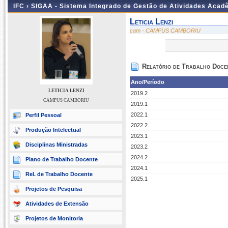
IFC ›
SIGAA - Sistema Integrado de Gestão de Atividades Acad
Leticia Lenzi
cam - CAMPUS CAMBORIU
Relatório de Trabalho Doce
Ano/Período
LETICIA LENZI
2019.2
CAMPUS CAMBORIU
2019.1
2022.1
Perfil Pessoal
2022.2
Produção Intelectual
2023.1
Disciplinas Ministradas
2023.2
2024.2
Plano de Trabalho Docente
2024.1
Rel. de Trabalho Docente
2025.1
Projetos de Pesquisa
Atividades de Extensão
Projetos de Monitoria