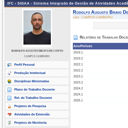
IFC ›
SIGAA - Sistema Integrado de Gestão de Atividades Acad
Rodolfo Augusto Bravo D
cam - CAMPUS CAMBORIU
Relatório de Trabalho Doce
Ano/Período
RODOLFO AUGUSTO BRAVO DE CONTO
2019.1
CAMPUS CAMBORIU
2019.2
2022.1
Perfil Pessoal
2022.2
Produção Intelectual
2023.1
Disciplinas Ministradas
2023.2
2024.2
Plano de Trabalho Docente
2024.1
Rel. de Trabalho Docente
2025.1
Projetos de Pesquisa
Atividades de Extensão
Projetos de Monitoria