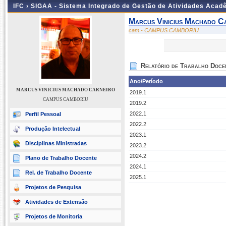
IFC ›
SIGAA - Sistema Integrado de Gestão de Atividades Acad
Marcus Vinicius Machado C
cam - CAMPUS CAMBORIU
Relatório de Trabalho Doce
Ano/Período
MARCUS VINICIUS MACHADO CARNEIRO
2019.1
CAMPUS CAMBORIU
2019.2
2022.1
Perfil Pessoal
2022.2
Produção Intelectual
2023.1
Disciplinas Ministradas
2023.2
2024.2
Plano de Trabalho Docente
2024.1
Rel. de Trabalho Docente
2025.1
Projetos de Pesquisa
Atividades de Extensão
Projetos de Monitoria