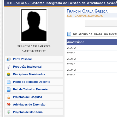
IFC ›
SIGAA - Sistema Integrado de Gestão de Atividades Acad
Francini Carla Grzeca
BLU - CAMPUS BLUMENAU
Relatório de Trabalho Doce
Ano/Período
FRANCINI CARLA GRZECA
2022.2
CAMPUS BLUMENAU
2023.1
2023.2
Perfil Pessoal
2024.1
Produção Intelectual
2024.2
Disciplinas Ministradas
2025.1
Plano de Trabalho Docente
Rel. de Trabalho Docente
Projetos de Pesquisa
Atividades de Extensão
Projetos de Monitoria