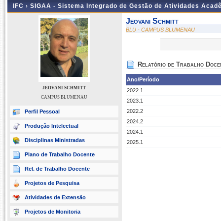
IFC ›
SIGAA - Sistema Integrado de Gestão de Atividades Acad
Jeovani Schmitt
BLU - CAMPUS BLUMENAU
Relatório de Trabalho Doce
Ano/Período
JEOVANI SCHMITT
2022.1
CAMPUS BLUMENAU
2023.1
2022.2
Perfil Pessoal
2024.2
Produção Intelectual
2024.1
Disciplinas Ministradas
2025.1
Plano de Trabalho Docente
Rel. de Trabalho Docente
Projetos de Pesquisa
Atividades de Extensão
Projetos de Monitoria