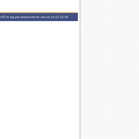
-05.re.sig.prd.datacenter.ifc.edu.br
v4.12.24.49