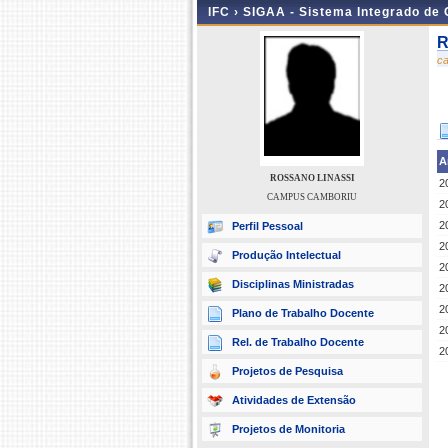
IFC ›
SIGAA - Sistema Integrado de
R
c
A
ROSSANO LINASSI
2
CAMPUS CAMBORIU
2
2
Perfil Pessoal
2
Produção Intelectual
2
Disciplinas Ministradas
2
2
Plano de Trabalho Docente
2
Rel. de Trabalho Docente
2
Projetos de Pesquisa
Atividades de Extensão
Projetos de Monitoria