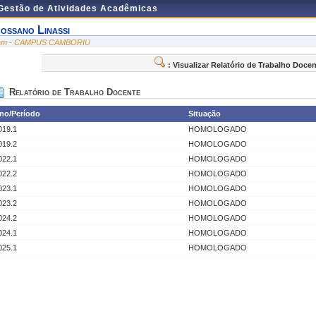
 Gestão de Atividades Acadêmicas
ossano Linassi
am - CAMPUS CAMBORIU
: Visualizar Relatório de Trabalho Doce
Relatório de Trabalho Docente
no/Período
Situação
019.1
HOMOLOGADO
019.2
HOMOLOGADO
022.1
HOMOLOGADO
022.2
HOMOLOGADO
023.1
HOMOLOGADO
023.2
HOMOLOGADO
024.2
HOMOLOGADO
024.1
HOMOLOGADO
025.1
HOMOLOGADO