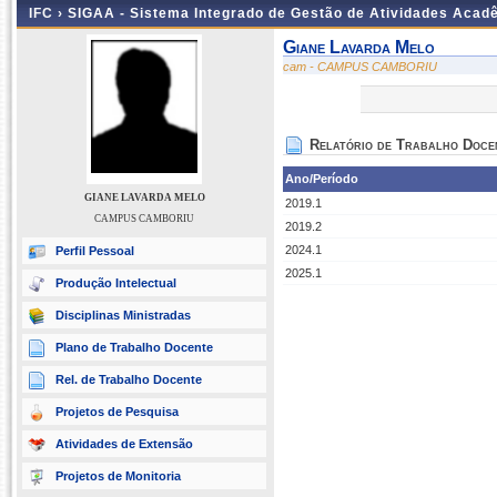
IFC ›
SIGAA - Sistema Integrado de Gestão de Atividades Acad
Giane Lavarda Melo
cam - CAMPUS CAMBORIU
Relatório de Trabalho Doce
Ano/Período
GIANE LAVARDA MELO
2019.1
CAMPUS CAMBORIU
2019.2
2024.1
Perfil Pessoal
2025.1
Produção Intelectual
Disciplinas Ministradas
Plano de Trabalho Docente
Rel. de Trabalho Docente
Projetos de Pesquisa
Atividades de Extensão
Projetos de Monitoria