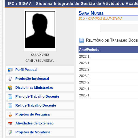
IFC ›
SIGAA - Sistema Integrado de Gestão de Atividades Acad
Sara Nunes
BLU - CAMPUS BLUMENAU
Relatório de Trabalho Doce
Ano/Período
SARA NUNES
2022.1
CAMPUS BLUMENAU
2023.1
2022.2
Perfil Pessoal
2023.2
Produção Intelectual
2024.2
Disciplinas Ministradas
2024.1
2025.1
Plano de Trabalho Docente
Rel. de Trabalho Docente
Projetos de Pesquisa
Atividades de Extensão
Projetos de Monitoria