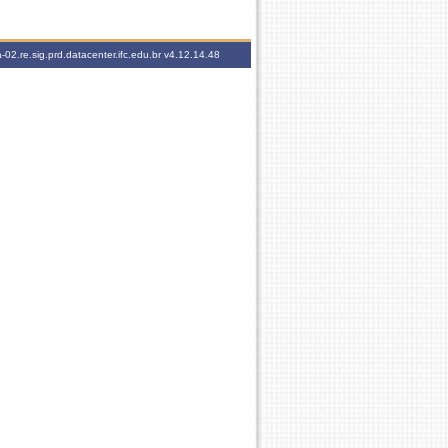
-02.re.sig.prd.datacenter.ifc.edu.br
v4.12.14.48