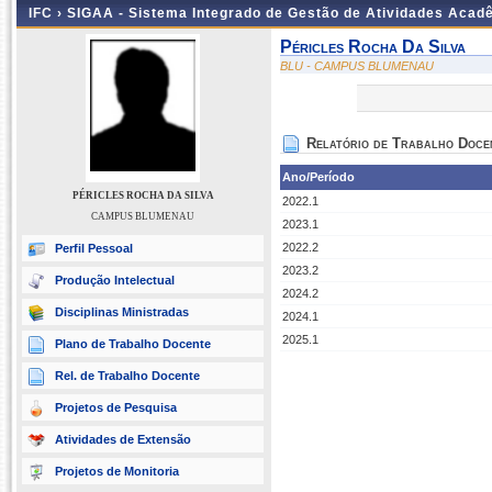
IFC ›
SIGAA - Sistema Integrado de Gestão de Atividades Acad
Péricles Rocha Da Silva
BLU - CAMPUS BLUMENAU
Relatório de Trabalho Doce
Ano/Período
PÉRICLES ROCHA DA SILVA
2022.1
CAMPUS BLUMENAU
2023.1
2022.2
Perfil Pessoal
2023.2
Produção Intelectual
2024.2
Disciplinas Ministradas
2024.1
2025.1
Plano de Trabalho Docente
Rel. de Trabalho Docente
Projetos de Pesquisa
Atividades de Extensão
Projetos de Monitoria