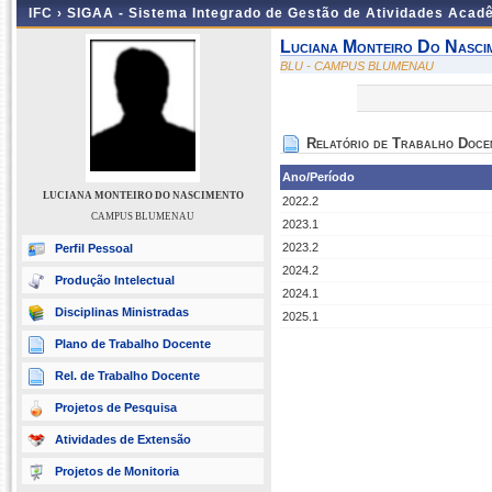
IFC ›
SIGAA - Sistema Integrado de Gestão de Atividades Acad
Luciana Monteiro Do Nasci
BLU - CAMPUS BLUMENAU
Relatório de Trabalho Doce
Ano/Período
LUCIANA MONTEIRO DO NASCIMENTO
2022.2
CAMPUS BLUMENAU
2023.1
2023.2
Perfil Pessoal
2024.2
Produção Intelectual
2024.1
Disciplinas Ministradas
2025.1
Plano de Trabalho Docente
Rel. de Trabalho Docente
Projetos de Pesquisa
Atividades de Extensão
Projetos de Monitoria