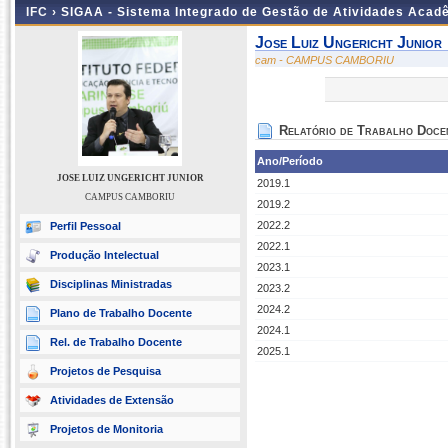
IFC ›
SIGAA - Sistema Integrado de Gestão de Atividades Acad
Jose Luiz Ungericht Junior
cam - CAMPUS CAMBORIU
Relatório de Trabalho Doce
Ano/Período
JOSE LUIZ UNGERICHT JUNIOR
2019.1
CAMPUS CAMBORIU
2019.2
2022.2
Perfil Pessoal
2022.1
Produção Intelectual
2023.1
Disciplinas Ministradas
2023.2
2024.2
Plano de Trabalho Docente
2024.1
Rel. de Trabalho Docente
2025.1
Projetos de Pesquisa
Atividades de Extensão
Projetos de Monitoria