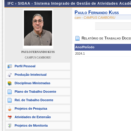
IFC ›
SIGAA - Sistema Integrado de Gestão de Atividades Acad
Paulo Fernando Kuss
cam - CAMPUS CAMBORIU
Relatório de Trabalho Doce
Ano/Período
PAULO FERNANDO KUSS
2024.1
CAMPUS CAMBORIU
Perfil Pessoal
Produção Intelectual
Disciplinas Ministradas
Plano de Trabalho Docente
Rel. de Trabalho Docente
Projetos de Pesquisa
Atividades de Extensão
Projetos de Monitoria