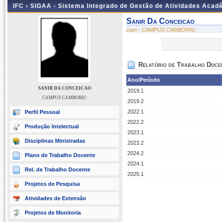
IFC ›
SIGAA - Sistema Integrado de Gestão de Atividades Acad
Sanir Da Conceicao
cam - CAMPUS CAMBORIU
Relatório de Trabalho Doce
Ano/Período
SANIR DA CONCEICAO
2019.1
CAMPUS CAMBORIU
2019.2
2022.1
Perfil Pessoal
2022.2
Produção Intelectual
2023.1
Disciplinas Ministradas
2023.2
2024.2
Plano de Trabalho Docente
2024.1
Rel. de Trabalho Docente
2025.1
Projetos de Pesquisa
Atividades de Extensão
Projetos de Monitoria