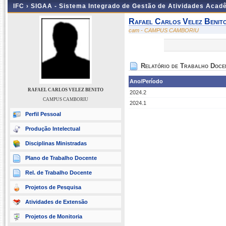
IFC ›
SIGAA - Sistema Integrado de Gestão de Atividades Acad
Rafael Carlos Velez Benit
cam - CAMPUS CAMBORIU
Relatório de Trabalho Doce
Ano/Período
RAFAEL CARLOS VELEZ BENITO
2024.2
CAMPUS CAMBORIU
2024.1
Perfil Pessoal
Produção Intelectual
Disciplinas Ministradas
Plano de Trabalho Docente
Rel. de Trabalho Docente
Projetos de Pesquisa
Atividades de Extensão
Projetos de Monitoria