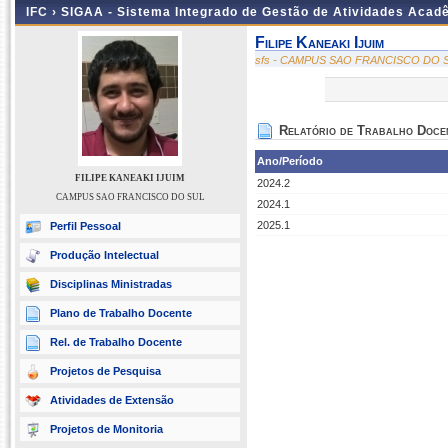
IFC ›
SIGAA - Sistema Integrado de Gestão de Atividades Acad
Filipe Kaneaki Ijuim
sfs - CAMPUS SAO FRANCISCO DO 
Relatório de Trabalho Doce
Ano/Período
FILIPE KANEAKI IJUIM
2024.2
CAMPUS SAO FRANCISCO DO SUL
2024.1
2025.1
Perfil Pessoal
Produção Intelectual
Disciplinas Ministradas
Plano de Trabalho Docente
Rel. de Trabalho Docente
Projetos de Pesquisa
Atividades de Extensão
Projetos de Monitoria