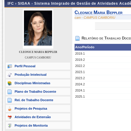
IFC ›
SIGAA - Sistema Integrado de Gestão de Atividades Acad
Cleonice Maria Beppler
cam - CAMPUS CAMBORIU
Relatório de Trabalho Doce
Ano/Período
CLEONICE MARIA BEPPLER
2019.1
CAMPUS CAMBORIU
2019.2
2022.2
Perfil Pessoal
2023.1
Produção Intelectual
2023.2
Disciplinas Ministradas
2024.2
2024.1
Plano de Trabalho Docente
2025.1
Rel. de Trabalho Docente
Projetos de Pesquisa
Atividades de Extensão
Projetos de Monitoria