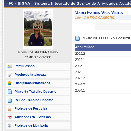
IFC ›
SIGAA - Sistema Integrado de Gestão de Atividades Acad
Marli Fatima Vick Vieira
cam - CAMPUS CAMBORIU
Plano de Trabalho Docente
Ano/Período
MARLI FATIMA VICK VIEIRA
2022.2
CAMPUS CAMBORIU
2022.1
2023.1
Perfil Pessoal
2025.1
Produção Intelectual
2023.2
Disciplinas Ministradas
2024.2
2024.1
Plano de Trabalho Docente
Rel. de Trabalho Docente
Projetos de Pesquisa
Atividades de Extensão
Projetos de Monitoria