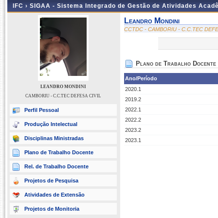
IFC ›
SIGAA - Sistema Integrado de Gestão de Atividades Acad
Leandro Mondini
CCTDC - CAMBORIU - C.C.TEC DEFE
Plano de Trabalho Docente
Ano/Período
LEANDRO MONDINI
2020.1
CAMBORIU - C.C.TEC DEFESA CIVIL
2019.2
2022.1
Perfil Pessoal
2022.2
Produção Intelectual
2023.2
Disciplinas Ministradas
2023.1
Plano de Trabalho Docente
Rel. de Trabalho Docente
Projetos de Pesquisa
Atividades de Extensão
Projetos de Monitoria