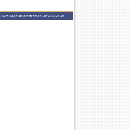
-04.re.sig.prd.datacenter.ifc.edu.br
v4.12.24.49