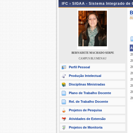
IFC ›
SIGAA - Sistema Integrado de
B
B
A
BERNADETE MACHADO SERPE
2
CAMPUS BLUMENAU
2
2
Perfil Pessoal
2
Produção Intelectual
2
Disciplinas Ministradas
2
2
Plano de Trabalho Docente
2
Rel. de Trabalho Docente
Projetos de Pesquisa
Atividades de Extensão
Projetos de Monitoria