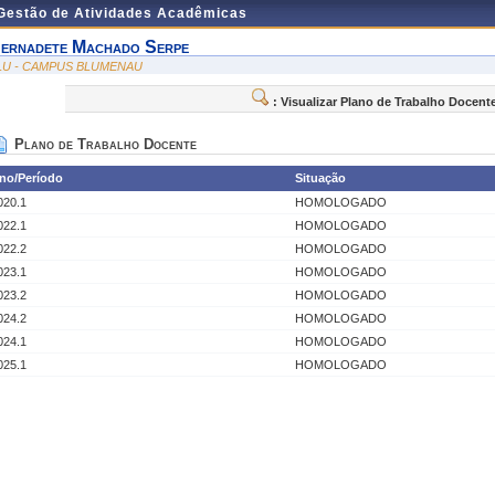
 Gestão de Atividades Acadêmicas
ernadete Machado Serpe
LU - CAMPUS BLUMENAU
: Visualizar Plano de Trabalho Docent
Plano de Trabalho Docente
no/Período
Situação
020.1
HOMOLOGADO
022.1
HOMOLOGADO
022.2
HOMOLOGADO
023.1
HOMOLOGADO
023.2
HOMOLOGADO
024.2
HOMOLOGADO
024.1
HOMOLOGADO
025.1
HOMOLOGADO