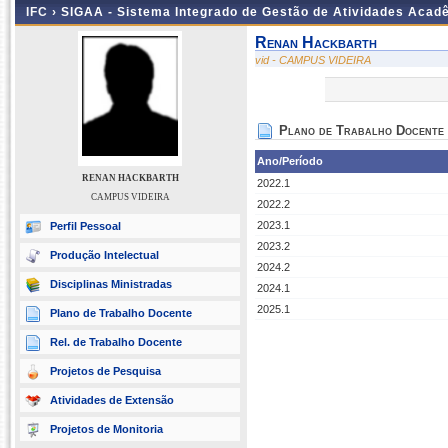
IFC ›
SIGAA - Sistema Integrado de Gestão de Atividades Acad
Renan Hackbarth
vid - CAMPUS VIDEIRA
Plano de Trabalho Docente
Ano/Período
RENAN HACKBARTH
2022.1
CAMPUS VIDEIRA
2022.2
2023.1
Perfil Pessoal
2023.2
Produção Intelectual
2024.2
Disciplinas Ministradas
2024.1
2025.1
Plano de Trabalho Docente
Rel. de Trabalho Docente
Projetos de Pesquisa
Atividades de Extensão
Projetos de Monitoria