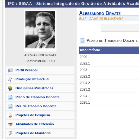
IFC ›
SIGAA - Sistema Integrado de Gestão de Atividades Acad
Alessandro Braatz
BLU - CAMPUS BLUMENAU
Plano de Trabalho Docente
Ano/Período
ALESSANDRO BRAATZ
2020.1
CAMPUS BLUMENAU
2022.1
2023.1
Perfil Pessoal
2022.2
Produção Intelectual
2024.2
Disciplinas Ministradas
2023.2
2024.1
Plano de Trabalho Docente
2025.1
Rel. de Trabalho Docente
Projetos de Pesquisa
Atividades de Extensão
Projetos de Monitoria