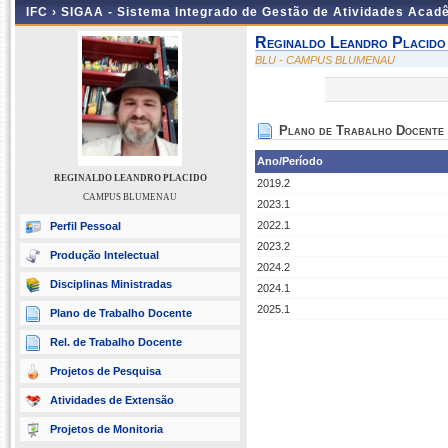
IFC ›
SIGAA - Sistema Integrado de Gestão de Atividades Acad
Reginaldo Leandro Placido
BLU - CAMPUS BLUMENAU
Plano de Trabalho Docente
Ano/Período
REGINALDO LEANDRO PLACIDO
2019.2
CAMPUS BLUMENAU
2023.1
2022.1
Perfil Pessoal
2023.2
Produção Intelectual
2024.2
Disciplinas Ministradas
2024.1
2025.1
Plano de Trabalho Docente
Rel. de Trabalho Docente
Projetos de Pesquisa
Atividades de Extensão
Projetos de Monitoria