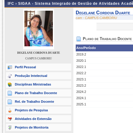
IFC ›
SIGAA - Sistema Integrado de Gestão de Atividades Acad
Degelane Cordova Duarte
cam - CAMPUS CAMBORIU
Plano de Trabalho Docente
Ano/Período
DEGELANE CORDOVA DUARTE
2019.2
CAMPUS CAMBORIU
2020.1
2022.1
Perfil Pessoal
2022.2
Produção Intelectual
2023.1
Disciplinas Ministradas
2023.2
2024.2
Plano de Trabalho Docente
2024.1
Rel. de Trabalho Docente
2025.1
Projetos de Pesquisa
Atividades de Extensão
Projetos de Monitoria