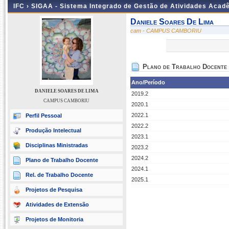
IFC ›
SIGAA - Sistema Integrado de Gestão de Atividades Acad
Daniele Soares De Lima
cam - CAMPUS CAMBORIU
Plano de Trabalho Docente
Ano/Período
DANIELE SOARES DE LIMA
2019.2
CAMPUS CAMBORIU
2020.1
2022.1
Perfil Pessoal
2022.2
Produção Intelectual
2023.1
Disciplinas Ministradas
2023.2
2024.2
Plano de Trabalho Docente
2024.1
Rel. de Trabalho Docente
2025.1
Projetos de Pesquisa
Atividades de Extensão
Projetos de Monitoria