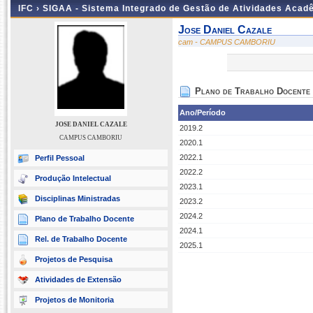
IFC ›
SIGAA - Sistema Integrado de Gestão de Atividades Acad
Jose Daniel Cazale
cam - CAMPUS CAMBORIU
Plano de Trabalho Docente
Ano/Período
JOSE DANIEL CAZALE
2019.2
CAMPUS CAMBORIU
2020.1
2022.1
Perfil Pessoal
2022.2
Produção Intelectual
2023.1
Disciplinas Ministradas
2023.2
2024.2
Plano de Trabalho Docente
2024.1
Rel. de Trabalho Docente
2025.1
Projetos de Pesquisa
Atividades de Extensão
Projetos de Monitoria