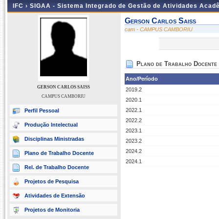
IFC ›
SIGAA - Sistema Integrado de Gestão de Atividades Acad
Gerson Carlos Saiss
cam - CAMPUS CAMBORIU
Plano de Trabalho Docente
Ano/Período
GERSON CARLOS SAISS
2019.2
CAMPUS CAMBORIU
2020.1
2022.1
Perfil Pessoal
2022.2
Produção Intelectual
2023.1
Disciplinas Ministradas
2023.2
2024.2
Plano de Trabalho Docente
2024.1
Rel. de Trabalho Docente
Projetos de Pesquisa
Atividades de Extensão
Projetos de Monitoria