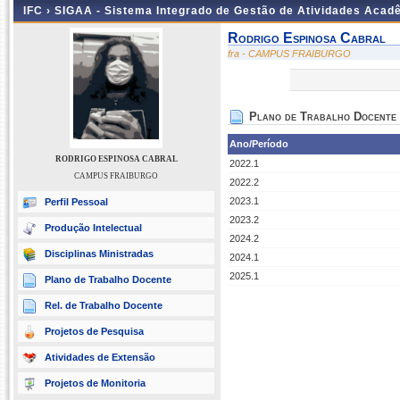
IFC ›
SIGAA - Sistema Integrado de Gestão de Atividades Acad
Rodrigo Espinosa Cabral
fra - CAMPUS FRAIBURGO
Plano de Trabalho Docente
Ano/Período
RODRIGO ESPINOSA CABRAL
2022.1
CAMPUS FRAIBURGO
2022.2
2023.1
Perfil Pessoal
2023.2
Produção Intelectual
2024.2
Disciplinas Ministradas
2024.1
2025.1
Plano de Trabalho Docente
Rel. de Trabalho Docente
Projetos de Pesquisa
Atividades de Extensão
Projetos de Monitoria