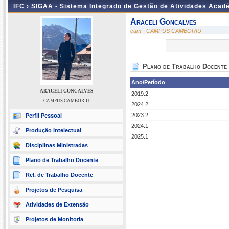
IFC ›
SIGAA - Sistema Integrado de Gestão de Atividades Acad
Araceli Goncalves
cam - CAMPUS CAMBORIU
Plano de Trabalho Docente
Ano/Período
ARACELI GONCALVES
2019.2
CAMPUS CAMBORIU
2024.2
2023.2
Perfil Pessoal
2024.1
Produção Intelectual
2025.1
Disciplinas Ministradas
Plano de Trabalho Docente
Rel. de Trabalho Docente
Projetos de Pesquisa
Atividades de Extensão
Projetos de Monitoria