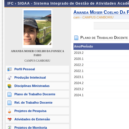
IFC ›
SIGAA - Sistema Integrado de Gestão de Atividades Acad
Amanda Moser Coelho Da F
cam - CAMPUS CAMBORIU
Plano de Trabalho Docente
Ano/Período
AMANDA MOSER COELHO DA FONSECA
2019.2
FARO
2020.1
CAMPUS CAMBORIU
2022.2
Perfil Pessoal
2022.1
2023.1
Produção Intelectual
2024.2
Disciplinas Ministradas
2023.2
Plano de Trabalho Docente
2024.1
Rel. de Trabalho Docente
Projetos de Pesquisa
Atividades de Extensão
Projetos de Monitoria