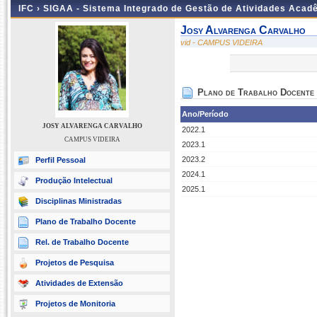
IFC ›
SIGAA - Sistema Integrado de Gestão de Atividades Acad
Josy Alvarenga Carvalho
vid - CAMPUS VIDEIRA
Plano de Trabalho Docente
Ano/Período
JOSY ALVARENGA CARVALHO
2022.1
CAMPUS VIDEIRA
2023.1
2023.2
Perfil Pessoal
2024.1
Produção Intelectual
2025.1
Disciplinas Ministradas
Plano de Trabalho Docente
Rel. de Trabalho Docente
Projetos de Pesquisa
Atividades de Extensão
Projetos de Monitoria