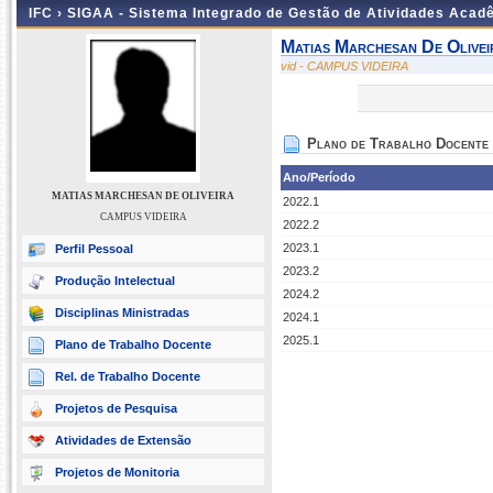
IFC ›
SIGAA - Sistema Integrado de Gestão de Atividades Acad
Matias Marchesan De Olivei
vid - CAMPUS VIDEIRA
Plano de Trabalho Docente
Ano/Período
MATIAS MARCHESAN DE OLIVEIRA
2022.1
CAMPUS VIDEIRA
2022.2
2023.1
Perfil Pessoal
2023.2
Produção Intelectual
2024.2
Disciplinas Ministradas
2024.1
2025.1
Plano de Trabalho Docente
Rel. de Trabalho Docente
Projetos de Pesquisa
Atividades de Extensão
Projetos de Monitoria