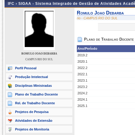
IFC ›
SIGAA - Sistema Integrado de Gestão de Atividades Acad
Romulo Joao Debarba
rio - CAMPUS RIO DO SUL
Plano de Trabalho Docente
Ano/Período
ROMULO JOAO DEBARBA
2019.2
CAMPUS RIO DO SUL
2020.1
2022.2
Perfil Pessoal
2022.1
Produção Intelectual
2023.1
Disciplinas Ministradas
2023.2
2024.2
Plano de Trabalho Docente
2024.1
Rel. de Trabalho Docente
2025.1
Projetos de Pesquisa
Atividades de Extensão
Projetos de Monitoria