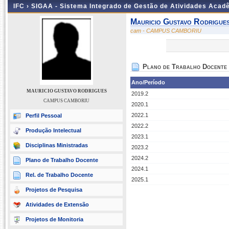
IFC ›
SIGAA - Sistema Integrado de Gestão de Atividades Acad
Mauricio Gustavo Rodrigue
cam - CAMPUS CAMBORIU
Plano de Trabalho Docente
Ano/Período
MAURICIO GUSTAVO RODRIGUES
2019.2
CAMPUS CAMBORIU
2020.1
2022.1
Perfil Pessoal
2022.2
Produção Intelectual
2023.1
Disciplinas Ministradas
2023.2
2024.2
Plano de Trabalho Docente
2024.1
Rel. de Trabalho Docente
2025.1
Projetos de Pesquisa
Atividades de Extensão
Projetos de Monitoria