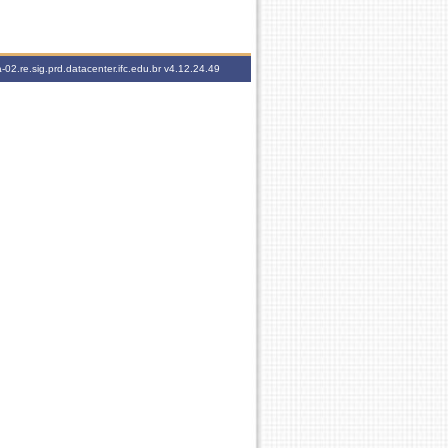
-02.re.sig.prd.datacenter.ifc.edu.br
v4.12.24.49