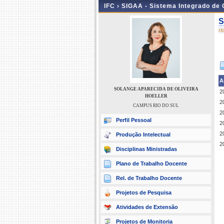
IFC ›
SIGAA - Sistema Integrado de
S
r
A
SOLANGE APARECIDA DE OLIVEIRA
2
HOELLER
2
CAMPUS RIO DO SUL
2
Perfil Pessoal
2
2
Produção Intelectual
2
Disciplinas Ministradas
Plano de Trabalho Docente
Rel. de Trabalho Docente
Projetos de Pesquisa
Atividades de Extensão
Projetos de Monitoria