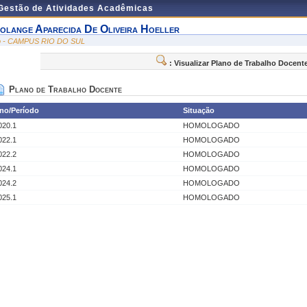
 Gestão de Atividades Acadêmicas
olange Aparecida De Oliveira Hoeller
io - CAMPUS RIO DO SUL
: Visualizar Plano de Trabalho Docent
Plano de Trabalho Docente
no/Período
Situação
020.1
HOMOLOGADO
022.1
HOMOLOGADO
022.2
HOMOLOGADO
024.1
HOMOLOGADO
024.2
HOMOLOGADO
025.1
HOMOLOGADO